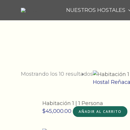
Ir
NUESTROS HOSTALES
al
contenido
Mostrando los 10 resultados
Hostal Reñac
Habitación 1 | 1 Persona
$
45,000.00
AÑADIR AL CARRITO