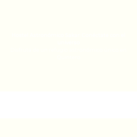
Hostel Astronómico Sakar: Conéctate con el
universo
Disfruta de un refugio astronómico único en
Quintero
El viaje del fundador
Desde niño, Prometheus levantaba la mirada