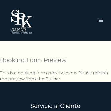
Ir
al
contenido
Booking Form Preview
This is a booking form preview page. Please refresh
the preview from the Builder.
Servicio al Cliente