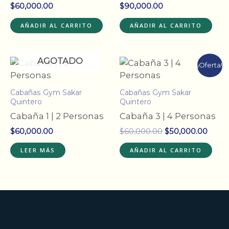
$
60,000.00
$
90,000.00
AÑADIR AL CARRITO
AÑADIR AL CARRITO
AGOTADO
¡Oferta!
Cabañas Gym Sakar
Cabañas Gym Sakar
Quintero
Quintero
Cabaña 1 | 2 Personas
Cabaña 3 | 4 Personas
El
El
$
60,000.00
$
60,000.00
$
50,000.00
precio
preci
original
actua
LEER MÁS
AÑADIR AL CARRITO
era:
es:
$60,000.00.
$50,0