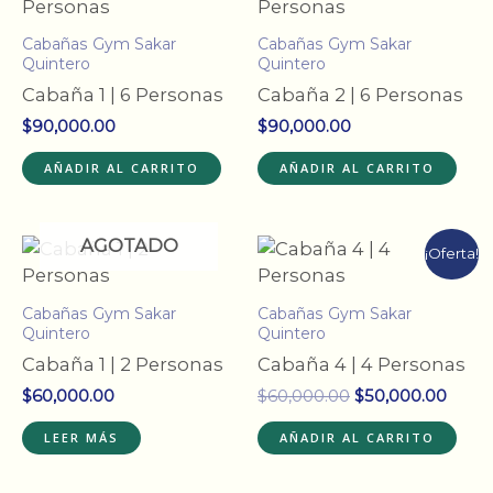
Cabañas Gym Sakar
Cabañas Gym Sakar
Quintero
Quintero
Cabaña 1 | 6 Personas
Cabaña 2 | 6 Personas
$
90,000.00
$
90,000.00
AÑADIR AL CARRITO
AÑADIR AL CARRITO
AGOTADO
¡Oferta!
Cabañas Gym Sakar
Cabañas Gym Sakar
Quintero
Quintero
Cabaña 1 | 2 Personas
Cabaña 4 | 4 Personas
El
El
$
60,000.00
$
60,000.00
$
50,000.00
precio
preci
original
actua
LEER MÁS
AÑADIR AL CARRITO
era:
es:
$60,000.00.
$50,0