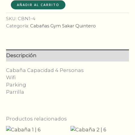
Cabaña
$60,000.00.
$50,000.00.
AÑADIR AL CARRITO
3
|
SKU:
CBN1-4
4
Categoría:
Cabañas Gym Sakar Quintero
Personas
cantidad
Descripción
Cabaña Capacidad 4 Personas
Wifi
Parking
Parrilla
Productos relacionados