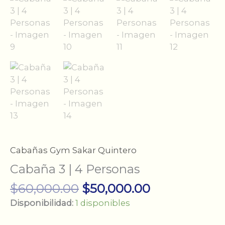
Cabañas Gym Sakar Quintero
Cabaña 3 | 4 Personas
El
El
$
60,000.00
$
50,000.00
precio
precio
Disponibilidad:
1 disponibles
original
actual
era:
es: